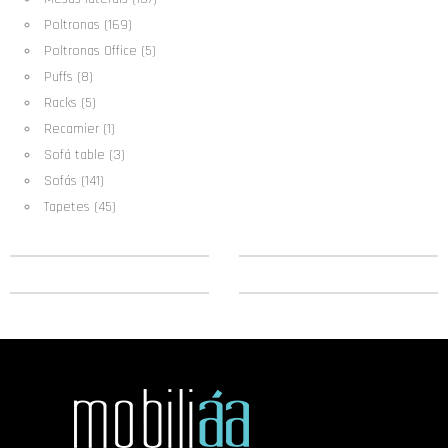
Poltronas (169)
Poltronas Office (5)
Puffs (8)
Racks (5)
Recamier (1)
Sofá table (3)
Sofás (141)
Tapetes (45)