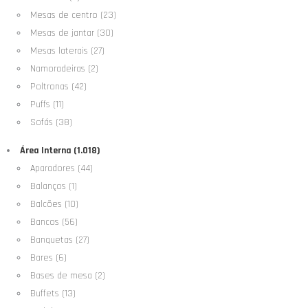
Mesas de centro (23)
Mesas de jantar (30)
Mesas laterais (27)
Namoradeiras (2)
Poltronas (42)
Puffs (11)
Sofás (38)
Área Interna (1.018)
Aparadores (44)
Balanços (1)
Balcões (10)
Bancos (56)
Banquetas (27)
Bares (6)
Bases de mesa (2)
Buffets (13)