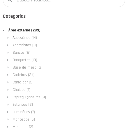
Categorias
Área externa (283)
Acessórios (14)
Aparadores (3)
Bancos (6)
Banquetas (13)
Base de mesa (3)
Cadeiras (34)
Carro bar (3)
Chaises (7)
Espreguiçadeiras (9)
Estantes (3)
Luminárias (7)
Mancebos (5)
Mesa bar (2)