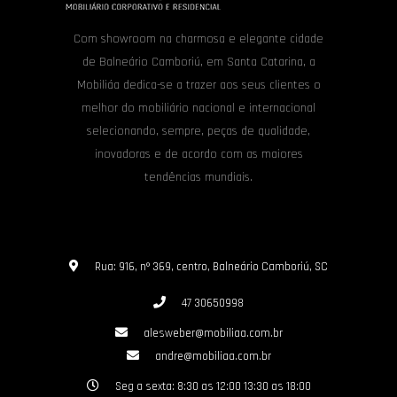
Com showroom na charmosa e elegante cidade
de Balneário Camboriú, em Santa Catarina, a
Mobiliáa dedica-se a trazer aos seus clientes o
melhor do mobiliário nacional e internacional
selecionando, sempre, peças de qualidade,
inovadoras e de acordo com as maiores
tendências mundiais.
Rua: 916, nº 369, centro, Balneário Camboriú, SC
47 30650998
alesweber@mobiliaa.com.br
andre@mobiliaa.com.br
Seg a sexta: 8:30 as 12:00 13:30 as 18:00