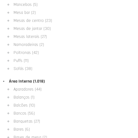
Mancebos (5)
Mesa bar (2)
Mesas de centro (23)
Mesas de jantar (30)
Mesas laterais (27)
Namoradeiras (2)
Poltronas (42)
Puffs (11)
Sofás (38)
Área Interna (1.018)
Aparadores (44)
Balanços (1)
Balcões (10)
Bancos (56)
Banquetas (27)
Bares (6)
Bases de mesa (2)