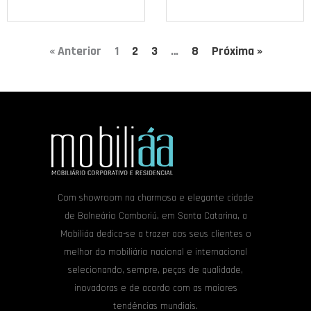
« Anterior
1
2
3
…
8
Próxima »
Com showroom na charmosa e elegante cidade
de Balneário Camboriú, em Santa Catarina, a
Mobiliáa dedica-se a trazer aos seus clientes o
melhor do mobiliário nacional e internacional
selecionando, sempre, peças de qualidade,
inovadoras e de acordo com as maiores
tendências mundiais.