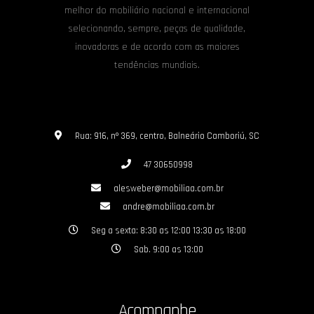
melhor do mobiliário nacional e internacional
selecionando, sempre, peças de qualidade,
inovadoras e de acordo com as maiores
tendências mundiais.
Rua: 916, nº 369, centro, Balneário Camboriú, SC
47 30650998
alesweber@mobiliaa.com.br
andre@mobiliaa.com.br
Seg a sexta: 8:30 as 12:00 13:30 as 18:00
Sab. 9:00 as 13:00
Acompanhe