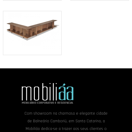
Com showroom na charmosa e elegante cidade
de Balneário Camboriú, em Santa Catarina, a
Mobiliáa dedica-se a trazer aos seus clientes o