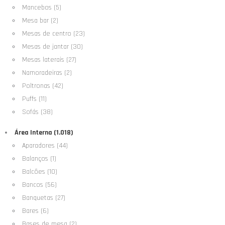
Mancebos (5)
Mesa bar (2)
Mesas de centro (23)
Mesas de jantar (30)
Mesas laterais (27)
Namoradeiras (2)
Poltronas (42)
Puffs (11)
Sofás (38)
Área Interna (1.018)
Aparadores (44)
Balanços (1)
Balcões (10)
Bancos (56)
Banquetas (27)
Bares (6)
Bases de mesa (2)