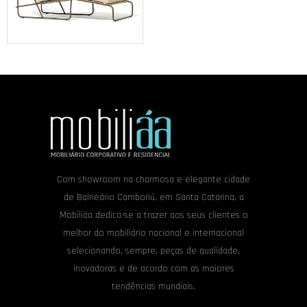
Com showroom na charmosa e elegante cidade
de Balneário Camboriú, em Santa Catarina, a
Mobiliáa dedica-se a trazer aos seus clientes o
melhor do mobiliário nacional e internacional
selecionando, sempre, peças de qualidade,
inovadoras e de acordo com as maiores
tendências mundiais.