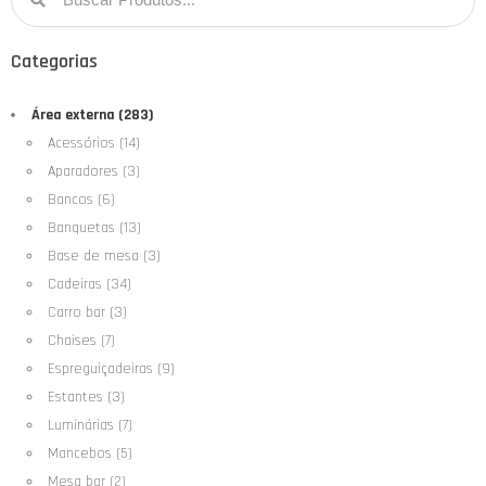
Categorias
Área externa (283)
Acessórios (14)
Aparadores (3)
Bancos (6)
Banquetas (13)
Base de mesa (3)
Cadeiras (34)
Carro bar (3)
Chaises (7)
Espreguiçadeiras (9)
Estantes (3)
Luminárias (7)
Mancebos (5)
Mesa bar (2)