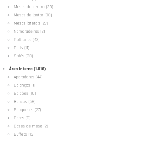
Mesas de centro (23)
Mesas de jantar (30)
Mesas laterais (27)
Namoradeiras (2)
Poltronas (42)
Puffs (11)
Sofás (38)
Área Interna (1.018)
Aparadores (44)
Balanços (1)
Balcões (10)
Bancos (56)
Banquetas (27)
Bares (6)
Bases de mesa (2)
Buffets (13)