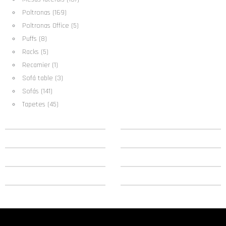
Poltronas (169)
Poltronas Office (5)
Puffs (8)
Racks (5)
Recamier (1)
Sofá table (3)
Sofás (141)
Tapetes (45)