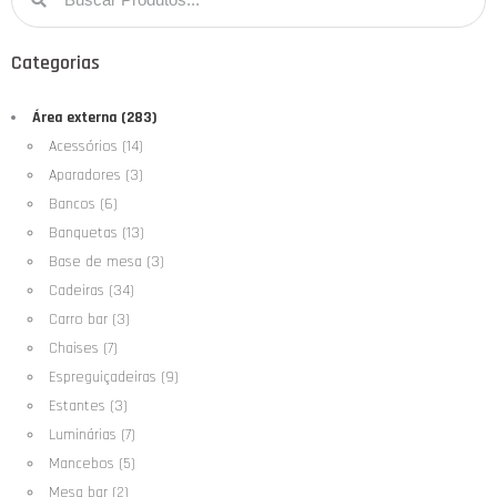
Categorias
Área externa (283)
Acessórios (14)
Aparadores (3)
Bancos (6)
Banquetas (13)
Base de mesa (3)
Cadeiras (34)
Carro bar (3)
Chaises (7)
Espreguiçadeiras (9)
Estantes (3)
Luminárias (7)
Mancebos (5)
Mesa bar (2)