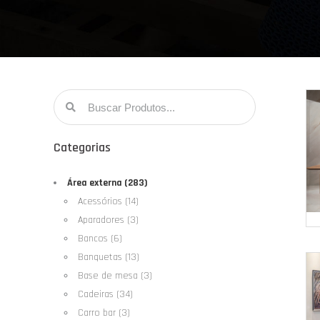
Categorias
Área externa (283)
Acessórios (14)
Aparadores (3)
Bancos (6)
Banquetas (13)
Base de mesa (3)
Cadeiras (34)
Carro bar (3)