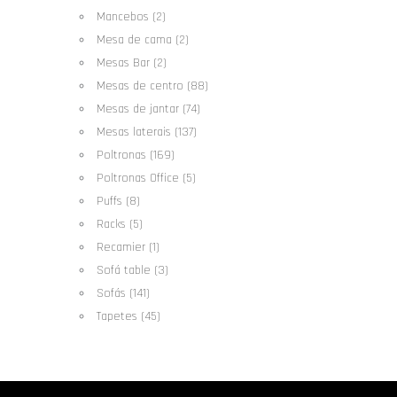
Mancebos (2)
Mesa de cama (2)
Mesas Bar (2)
Mesas de centro (88)
Mesas de jantar (74)
Mesas laterais (137)
Poltronas (169)
Poltronas Office (5)
Puffs (8)
Racks (5)
Recamier (1)
Sofá table (3)
Sofás (141)
Tapetes (45)