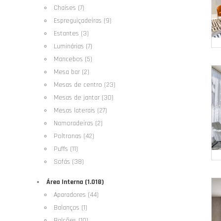
Chaises (7)
Espreguiçadeiras (9)
Estantes (3)
Luminárias (7)
Mancebos (5)
Mesa bar (2)
Mesas de centro (23)
Mesas de jantar (30)
Mesas laterais (27)
Namoradeiras (2)
Poltronas (42)
Puffs (11)
Sofás (38)
Área Interna (1.018)
Aparadores (44)
Balanços (1)
Balcões (10)