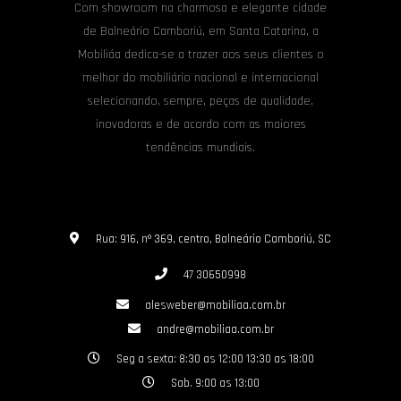
Com showroom na charmosa e elegante cidade
de Balneário Camboriú, em Santa Catarina, a
Mobiliáa dedica-se a trazer aos seus clientes o
melhor do mobiliário nacional e internacional
selecionando, sempre, peças de qualidade,
inovadoras e de acordo com as maiores
tendências mundiais.
Rua: 916, nº 369, centro, Balneário Camboriú, SC
47 30650998
alesweber@mobiliaa.com.br
andre@mobiliaa.com.br
Seg a sexta: 8:30 as 12:00 13:30 as 18:00
Sab. 9:00 as 13:00