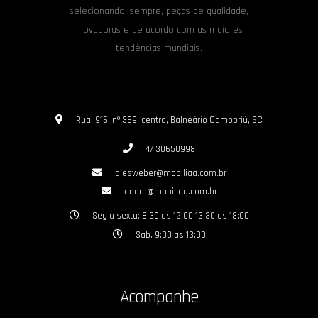
selecionando, sempre, peças de qualidade,
inovadoras e de acordo com as maiores
tendências mundiais.
Rua: 916, nº 369, centro, Balneário Camboriú, SC
47 30650998
alesweber@mobiliaa.com.br
andre@mobiliaa.com.br
Seg a sexta: 8:30 as 12:00 13:30 as 18:00
Sab. 9:00 as 13:00
Acompanhe