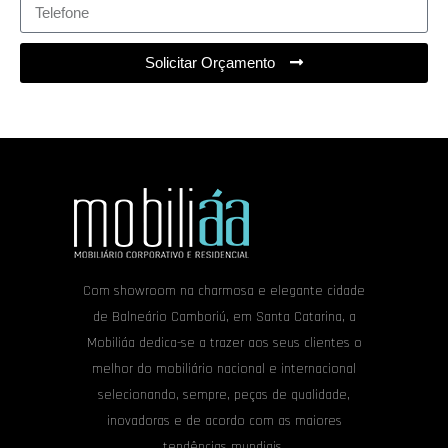
Solicitar Orçamento
Com showroom na charmosa e elegante cidade
de Balneário Camboriú, em Santa Catarina, a
Mobiliáa dedica-se a trazer aos seus clientes o
melhor do mobiliário nacional e internacional
selecionando, sempre, peças de qualidade,
inovadoras e de acordo com as maiores
tendências mundiais.