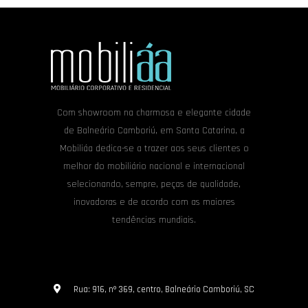
Com showroom na charmosa e elegante cidade
de Balneário Camboriú, em Santa Catarina, a
Mobiliáa dedica-se a trazer aos seus clientes o
melhor do mobiliário nacional e internacional
selecionando, sempre, peças de qualidade,
inovadoras e de acordo com as maiores
tendências mundiais.
Rua: 916, nº 369, centro, Balneário Camboriú, SC