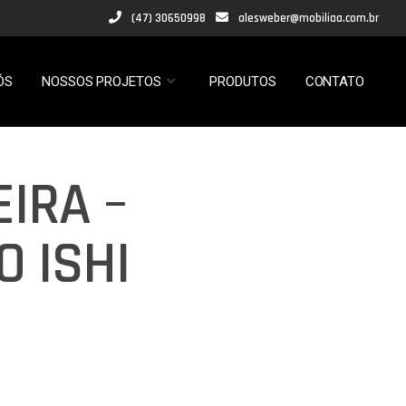
(47) 30650998
alesweber@mobiliaa.com.br
ÓS
NOSSOS PROJETOS
PRODUTOS
CONTATO
IRA –
 ISHI