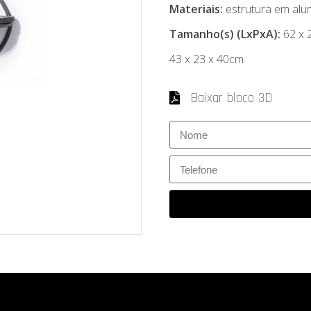
Materiais:
estrutura em alu
Tamanho(s) (LxPxA):
62 x 
43 x 23 x 40cm
Baixar bloco 3D