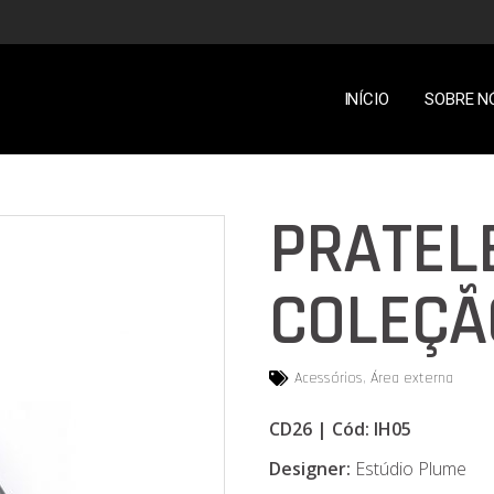
INÍCIO
SOBRE N
PRATELE
COLEÇÃO
Acessórios
,
Área externa
CD26 | Cód: IH05
Designer:
Estúdio Plume