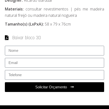
Designer:
Ricardo Barddal
Materiais:
consultar revestimentos | pés me madeira
natural freijó ou madeira natural nogueira
Tamanho(s) (LxPxA):
58 x 79 x 76cm
Baixar bloco 3D
Solicitar Orçamento