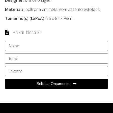
Designer:
Marcelo Ligieri
Materiais:
poltrona em metal com assento estofado
Tamanho(s) (LxPxA):
76 x 82 x 98cm
Baixar bloco 3D
Solicitar Orçamento