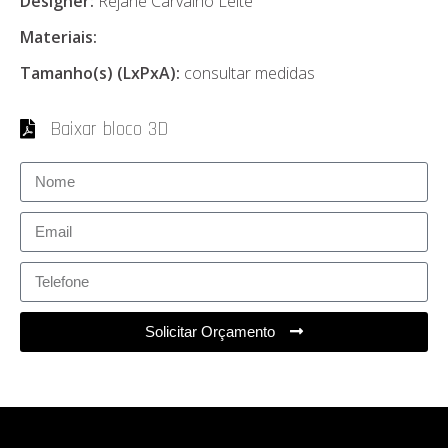
Designer:
Rejane Carvalho Leite
Materiais:
Tamanho(s) (LxPxA):
consultar medidas
Baixar bloco 3D
Solicitar Orçamento