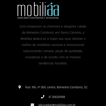
Com showroom na charmosa e elegante cidade
de Balneário Camboriú, em Santa Catarina, a
Mobiliáa dedica-se a trazer aos seus clientes o
melhor do mobiliário nacional e internacional
selecionando, sempre, peças de qualidade,
inovadoras e de acordo com as maiores
tendências mundiais.
Rua: 916, nº 369, centro, Balneário Camboriú, SC
47 30650998
alesweber@mobiliaa.com.br