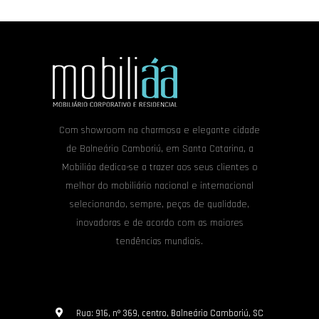
Com showroom na charmosa e elegante cidade
de Balneário Camboriú, em Santa Catarina, a
Mobiliáa dedica-se a trazer aos seus clientes o
melhor do mobiliário nacional e internacional
selecionando, sempre, peças de qualidade,
inovadoras e de acordo com as maiores
tendências mundiais.
Rua: 916, nº 369, centro, Balneário Camboriú, SC