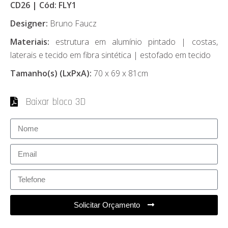
CD26 | Cód: FLY1
Designer:
Bruno Faucz
Materiais:
estrutura em alumínio pintado | costas,
laterais e tecido em fibra sintética | estofado em tecido
Tamanho(s) (LxPxA):
70 x 69 x 81cm
Baixar bloco 3D
Solicitar Orçamento