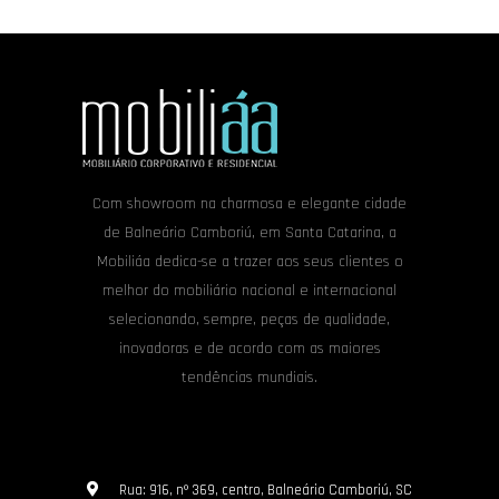
Com showroom na charmosa e elegante cidade
de Balneário Camboriú, em Santa Catarina, a
Mobiliáa dedica-se a trazer aos seus clientes o
melhor do mobiliário nacional e internacional
selecionando, sempre, peças de qualidade,
inovadoras e de acordo com as maiores
tendências mundiais.
Rua: 916, nº 369, centro, Balneário Camboriú, SC