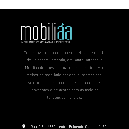
Com showroom na charmosa e elegante cidade
de Balneário Camboriú, em Santa Catarina, a
Mobiliáa dedica-se a trazer aos seus clientes o
melhor do mobiliário nacional e internacional
selecionando, sempre, peças de qualidade,
inovadoras e de acordo com as maiores
tendências mundiais.
Rua: 916, nº 369, centro, Balneário Camboriú, SC