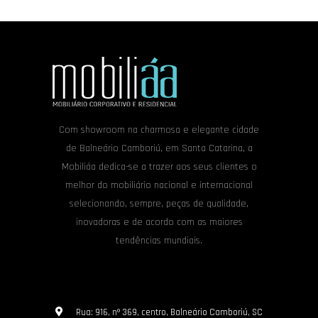
Com showroom na charmosa e elegante cidade
de Balneário Camboriú, em Santa Catarina, a
Mobiliáa dedica-se a trazer aos seus clientes o
melhor do mobiliário nacional e internacional
selecionando, sempre, peças de qualidade,
inovadoras e de acordo com as maiores
tendências mundiais.
Rua: 916, nº 369, centro, Balneário Camboriú, SC