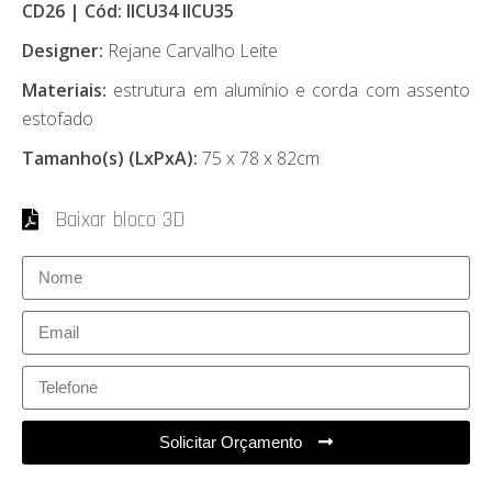
CD26 | Cód: IICU34 IICU35
Designer:
Rejane Carvalho Leite
Materiais:
estrutura em alumínio e corda com assento
estofado
Tamanho(s) (LxPxA):
75 x 78 x 82cm
Baixar bloco 3D
Solicitar Orçamento