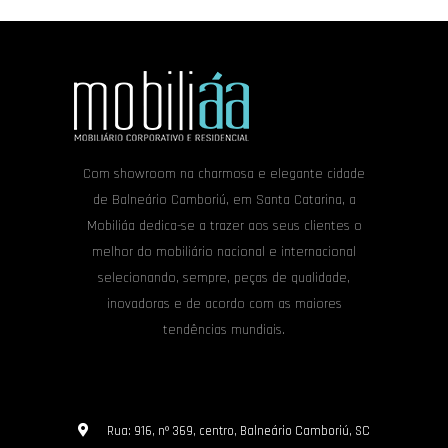
Com showroom na charmosa e elegante cidade
de Balneário Camboriú, em Santa Catarina, a
Mobiliáa dedica-se a trazer aos seus clientes o
melhor do mobiliário nacional e internacional
selecionando, sempre, peças de qualidade,
inovadoras e de acordo com as maiores
tendências mundiais.
Rua: 916, nº 369, centro, Balneário Camboriú, SC