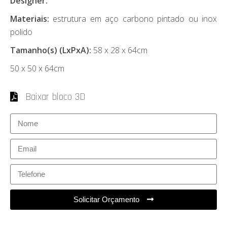
Designer:
Materiais:
estrutura em aço carbono pintado ou inox
polido
Tamanho(s) (LxPxA):
58 x 28 x 64cm
50 x 50 x 64cm
Baixar bloco 3D
Solicitar Orçamento