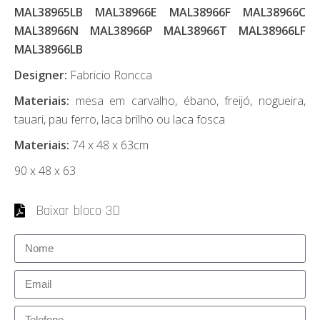
MAL38965LB MAL38966E MAL38966F MAL38966C
MAL38966N MAL38966P MAL38966T MAL38966LF
MAL38966LB
Designer:
Fabricio Roncca
Materiais:
mesa em carvalho, ébano, freijó, nogueira,
tauari, pau ferro, laca brilho ou laca fosca
Materiais:
74 x 48 x 63cm
90 x 48 x 63
Baixar bloco 3D