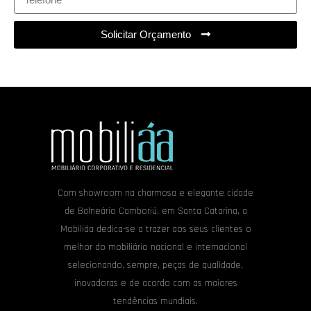
Solicitar Orçamento
Com showroom na charmosa e elegante cidade
de Balneário Camboriú, em Santa Catarina, a
Mobiliáa dedica-se a trazer aos seus clientes o
melhor do mobiliário nacional e internacional
selecionando, sempre, peças de qualidade,
inovadoras e de acordo com as maiores
tendências mundiais.