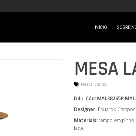
INÍCIO
SOBRE N
MESA L
Mesas laterais
D4 | Cód: MAL38265P MA
Designer:
Eduardo Campos
Materiais:
tampo em pinho d
laca