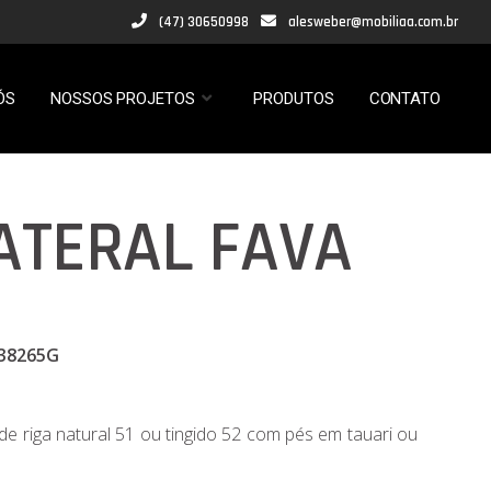
(47) 30650998
alesweber@mobiliaa.com.br
ÓS
NOSSOS PROJETOS
PRODUTOS
CONTATO
ATERAL FAVA
L38265G
e riga natural 51 ou tingido 52 com pés em tauari ou