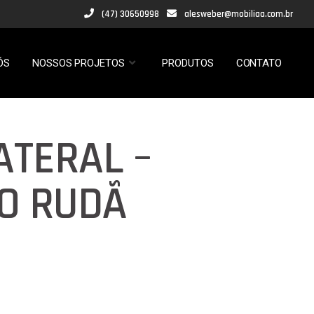
(47) 30650998
alesweber@mobiliaa.com.br
ÓS
NOSSOS PROJETOS
PRODUTOS
CONTATO
ATERAL –
O RUDÃ