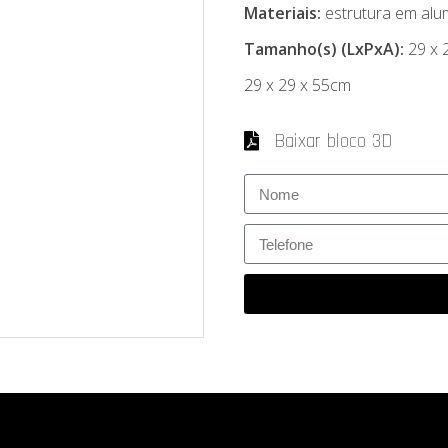
Materiais:
estrutura em alu
Tamanho(s) (LxPxA):
29 x 
29 x 29 x 55cm
Baixar bloco 3D