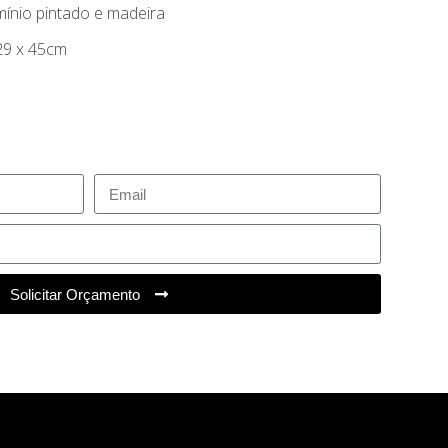
mínio pintado e madeira
29 x 45cm
Solicitar Orçamento