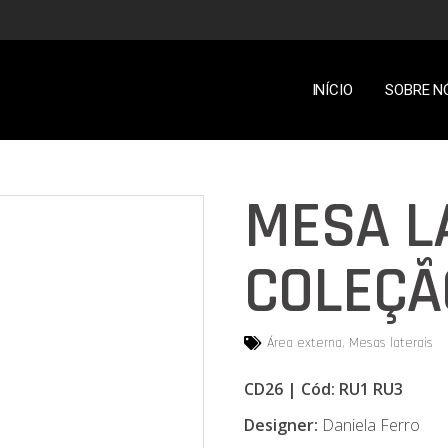
INÍCIO
SOBRE N
MESA L
COLEÇÃ
Área externa
,
Mesas laterais
CD26 | Cód: RU1 RU3
Designer:
Daniela Ferro