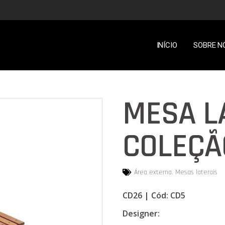
INÍCIO
SOBRE N
MESA L
COLEÇÃ
Área externa
,
Mesas laterais
CD26 | Cód: CD5
Designer: