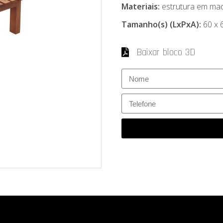
Materiais:
estrutura em ma
Tamanho(s) (LxPxA):
60 x 
Baixar bloco 3D