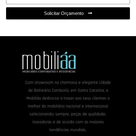
Solicitar Orçamento
Com showroom na charmosa e elegante cidade
de Balneário Camboriú, em Santa Catarina, a
Mobiliáa dedica-se a trazer aos seus clientes o
melhor do mobiliário nacional e internacional
selecionando, sempre, peças de qualidade,
inovadoras e de acordo com as maiores
tendências mundiais.