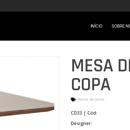
INÍCIO
SOBRE N
MESA D
COPA
Mesas de jantar
CD33 | Cód:
Designer: