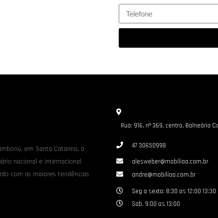
Rua: 916, nº 369, centro, Balneário 
47 30650998
mboriú, em Santa Catarina, a
ário nacional e internacional
alesweber@mobiliaa.com.br
ordo com as maiores tendências
andre@mobiliaa.com.br
Seg a sexta: 8:30 as 12:00 13:30
Sab. 9:00 as 13:00