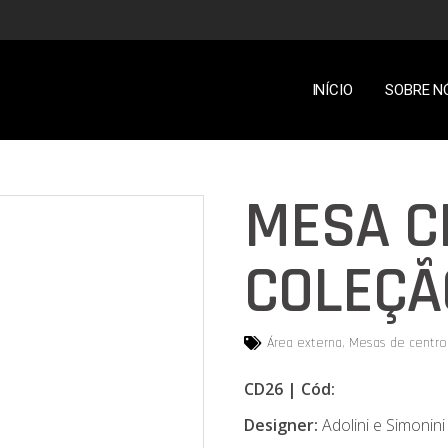
INÍCIO
SOBRE N
MESA C
COLEÇÃ
Área externa
,
Mesas de centro
CD26 |
Cód:
Designer:
Adolini e Simonini