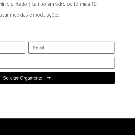
mínio pintado | tampo em vidro ou fórmica TS
ltar medidas e modulações
Solicitar Orçamento