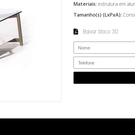
Materiais:
estrutura em alu
Tamanho(s) (LxPxA):
Consu
Baixar bloco 3D