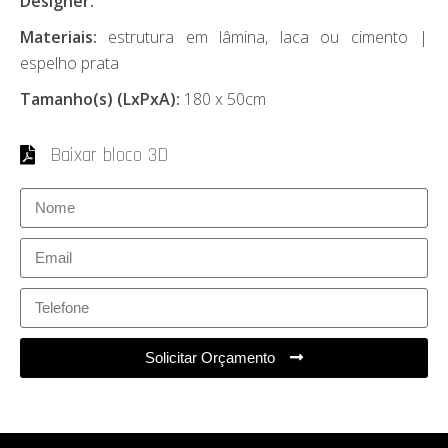
Designer:
Materiais:
estrutura em lâmina, laca ou cimento |
espelho prata
Tamanho(s) (LxPxA):
180 x 50cm
Baixar bloco 3D
Solicitar Orçamento