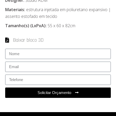
Designer:
Studio ADM
Materiais:
estrutura injetada em poliuretano expansivo |
assento estofado em tecido
Tamanho(s) (LxPxA):
55 x 60 x 82cm
Baixar bloco 3D
Solicitar Orçamento