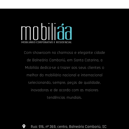
Com showroom na charmosa e elegante cidade
de Balneário Camboriú, em Santa Catarina, a
Mobiliáa dedica-se a trazer aos seus clientes o
melhor do mobiliário nacional e internacional
selecionando, sempre, peças de qualidade,
inovadoras e de acordo com as maiores
tendências mundiais.
Rua: 916, nº 369, centro, Balneário Camboriú, SC