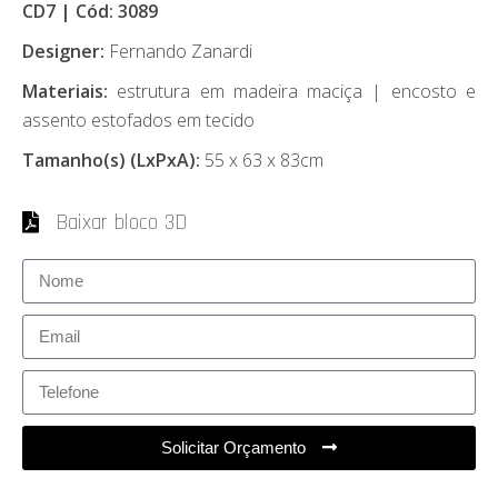
CD7 | Cód: 3089
Designer:
Fernando Zanardi
Materiais:
estrutura em madeira maciça | encosto e
assento estofados em tecido
Tamanho(s) (LxPxA):
55 x 63 x 83cm
Baixar bloco 3D
Solicitar Orçamento