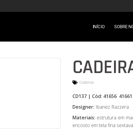
INÍCIO
SOBRE N
CADEIR
Cadeiras
CD137 | Cód: 41656 41661
Designer:
Ibanez Razzera
Materiais:
estrutura em mad
encosto em tela fina sextav