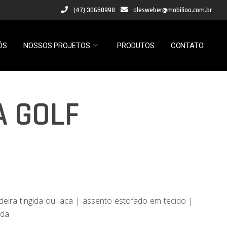
(47) 30650998
alesweber@mobiliaa.com.br
ÓS
NOSSOS PROJETOS
PRODUTOS
CONTATO
A GOLF
eira tingida ou laca | assento estofado em tecido |
ada