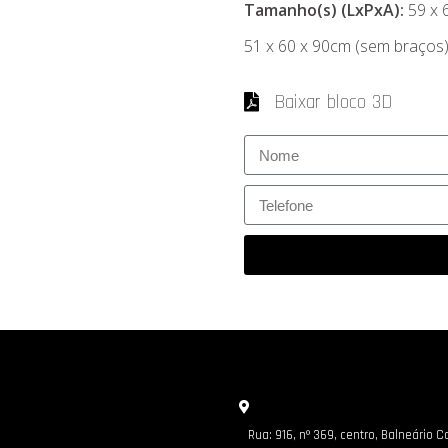
Tamanho(s) (LxPxA):
59 x 
51 x 60 x 90cm (sem braços
Baixar bloco 3D
Rua: 916, nº 369, centro, Balneário 