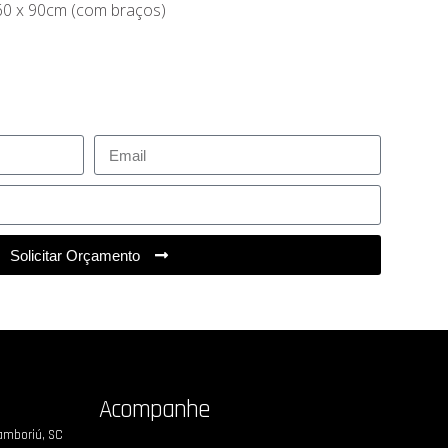
60 x 90cm (com braços)
)
Solicitar Orçamento
Acompanhe
Camboriú, SC