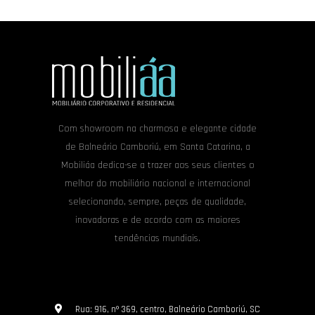
Com showroom na charmosa e elegante cidade
de Balneário Camboriú, em Santa Catarina, a
Mobiliáa dedica-se a trazer aos seus clientes o
melhor do mobiliário nacional e internacional
selecionando, sempre, peças de qualidade,
inovadoras e de acordo com as maiores
tendências mundiais.
Rua: 916, nº 369, centro, Balneário Camboriú, SC