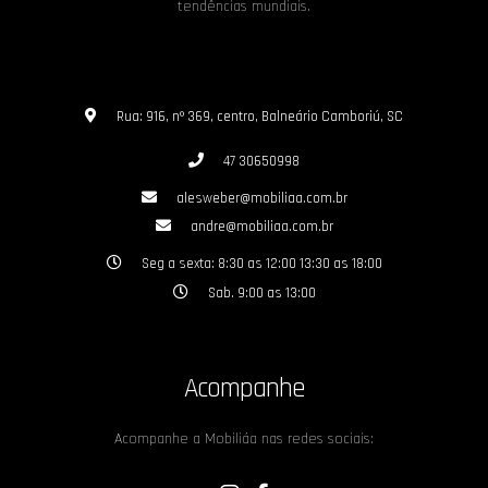
tendências mundiais.
Rua: 916, nº 369, centro, Balneário Camboriú, SC
47 30650998
alesweber@mobiliaa.com.br
andre@mobiliaa.com.br
Seg a sexta: 8:30 as 12:00 13:30 as 18:00
Sab. 9:00 as 13:00
Acompanhe
Acompanhe a Mobiliáa nas redes sociais: