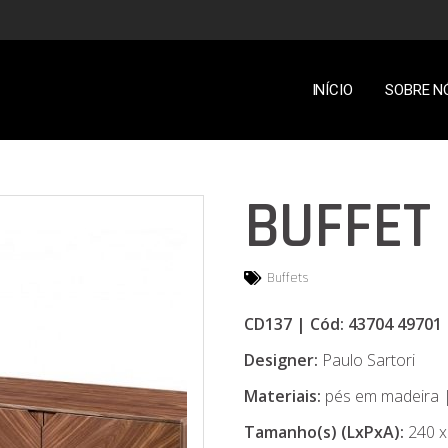
INÍCIO
SOBRE N
BUFFET 
Buffets
CD137 | Cód: 43704 49701
Designer:
Paulo Sartori
Materiais:
pés em madeira |
Tamanho(s) (LxPxA):
240 x