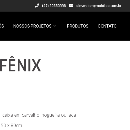
(47) 30650998
alesweber@mobiliaa.com.br
ÓS
NOSSOS PROJETOS
PRODUTOS
CONTATO
FÊNIX
 caixa em carvalho, nogueira ou laca
 50 x 80cm