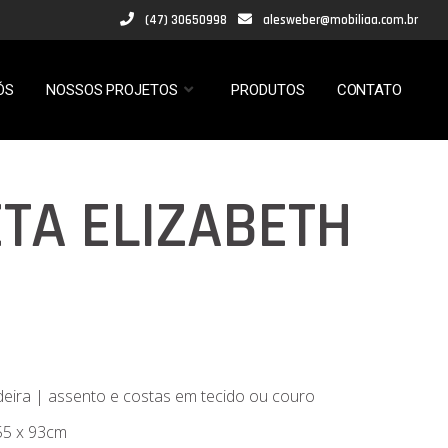
(47) 30650998
alesweber@mobiliaa.com.br
ÓS
NOSSOS PROJETOS
PRODUTOS
CONTATO
TA ELIZABETH
eira | assento e costas em tecido ou couro
55 x 93cm