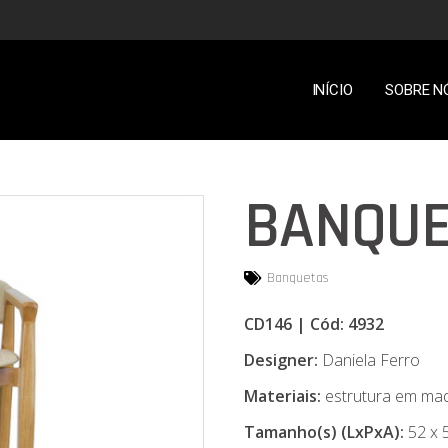
INÍCIO
SOBRE N
BANQUE
Banquetas
CD146 | Cód: 4932
Designer:
Daniela Ferro
Materiais:
estrutura em mad
Tamanho(s) (LxPxA):
52 x 