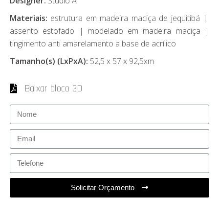
Designer:
Studio A
Materiais:
estrutura em madeira maciça de jequitibá |
assento estofado | modelado em madeira maciça |
tingimento anti amarelamento a base de acrílico
Tamanho(s) (LxPxA):
52,5 x 57 x 92,5xm
Baixar bloco 3D
Solicitar Orçamento