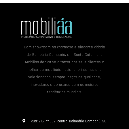
Com showroom na charmosa e elegante cidade
de Balneário Camboriú, em Santa Catarina, a
Mobiliáa dedica-se a trazer aos seus clientes o
melhor do mobiliário nacional e internacional
selecionando, sempre, peças de qualidade,
inovadoras e de acordo com as maiores
tendências mundiais.
Rua: 916, nº 369, centro, Balneário Camboriú, SC