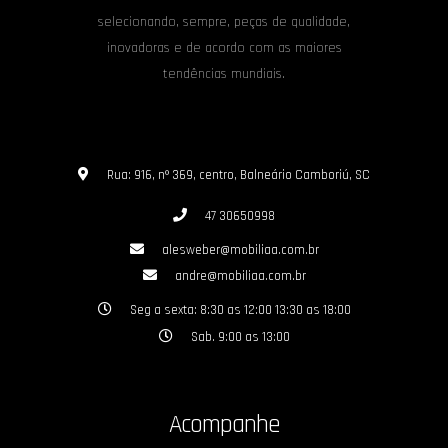
selecionando, sempre, peças de qualidade,
inovadoras e de acordo com as maiores
tendências mundiais.
Rua: 916, nº 369, centro, Balneário Camboriú, SC
47 30650998
alesweber@mobiliaa.com.br
andre@mobiliaa.com.br
Seg a sexta: 8:30 as 12:00 13:30 as 18:00
Sab. 9:00 as 13:00
Acompanhe