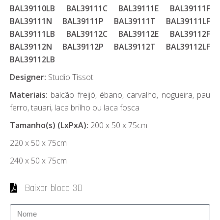
BAL39110LB BAL39111C BAL39111E BAL39111F
BAL39111N BAL39111P BAL39111T BAL39111LF
BAL39111LB BAL39112C BAL39112E BAL39112F
BAL39112N BAL39112P BAL39112T BAL39112LF
BAL39112LB
Designer:
Studio Tissot
Materiais:
balcão freijó, ébano, carvalho, nogueira, pau
ferro, tauari, laca brilho ou laca fosca
Tamanho(s) (LxPxA):
200 x 50 x 75cm
220 x 50 x 75cm
240 x 50 x 75cm
Baixar bloco 3D