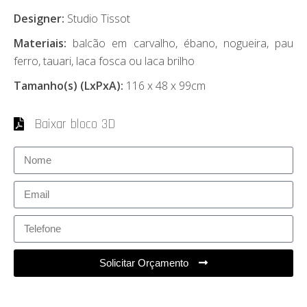
Designer:
Studio Tissot
Materiais:
balcão em carvalho, ébano, nogueira, pau
ferro, tauari, laca fosca ou laca brilho
Tamanho(s) (LxPxA):
116 x 48 x 99cm
Baixar bloco 3D
Solicitar Orçamento