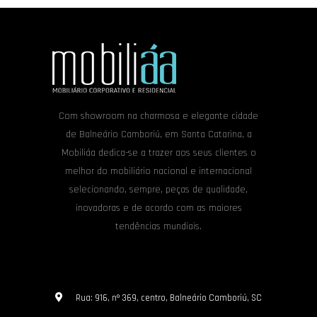
Com showroom na charmosa e elegante cidade
de Balneário Camboriú, em Santa Catarina, a
Mobiliáa dedica-se a trazer aos seus clientes o
melhor do mobiliário nacional e internacional
selecionando, sempre, peças de qualidade,
inovadoras e de acordo com as maiores
tendências mundiais.
Rua: 916, nº 369, centro, Balneário Camboriú, SC