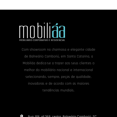
Com showroom na charmosa e elegante cidade
de Balneário Camboriú, em Santa Catarina, a
Mobiliáa dedica-se a trazer aos seus clientes o
melhor do mobiliário nacional e internacional
selecionando, sempre, peças de qualidade,
inovadoras e de acordo com as maiores
tendências mundiais.
Rua: 916, nº 369, centro, Balneário Camboriú, SC