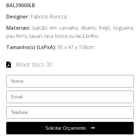
BAL39000LB
Designer:
Fabricio Roncca
Materiais:
balcão em carvalho, ébano, freijó, nogueira,
pau ferro, tauari, laca fosca ou laca brilho
Tamanho(s) (LxPxA):
95 x 47 x 158cm
Baixar bloco 3D
Solicitar Orçamento