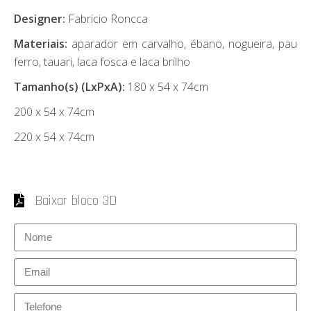
Designer:
Fabricio Roncca
Materiais:
aparador em carvalho, ébano, nogueira, pau
ferro, tauari, laca fosca e laca brilho
Tamanho(s) (LxPxA):
180 x 54 x 74cm
200 x 54 x 74cm
220 x 54 x 74cm
Baixar bloco 3D