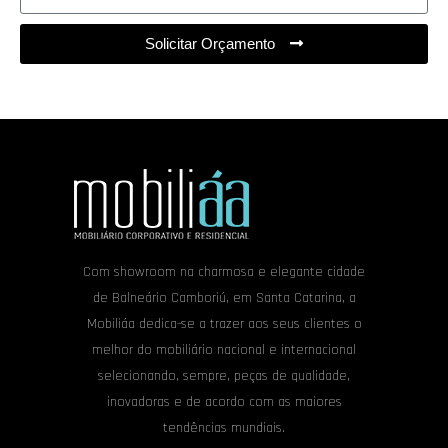
Solicitar Orçamento
Com showroom na charmosa e elegante cidade
de Balneário Camboriú, em Santa Catarina, a
Mobiliáa dedica-se a trazer aos seus clientes o
melhor do mobiliário nacional e internacional
selecionando, sempre, peças de qualidade,
inovadoras e de acordo com as maiores
tendências mundiais.