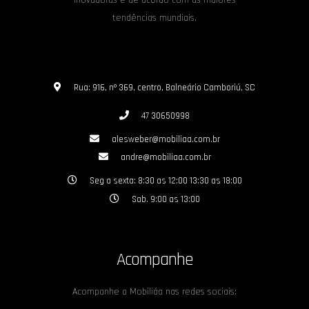
tendências mundiais.
Rua: 916, nº 369, centro, Balneário Camboriú, SC
47 30650998
alesweber@mobiliaa.com.br
andre@mobiliaa.com.br
Seg a sexta: 8:30 as 12:00 13:30 as 18:00
Sab. 9:00 as 13:00
Acompanhe
Acompanhe a Mobiliáa nas redes sociais: